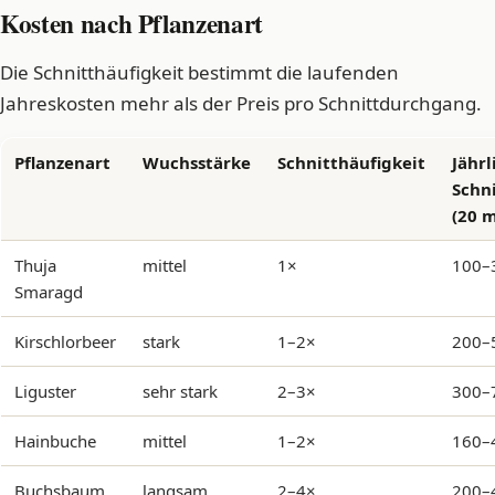
Kosten nach Pflanzenart
Die Schnitthäufigkeit bestimmt die laufenden
Jahreskosten mehr als der Preis pro Schnittdurchgang.
Pflanzenart
Wuchsstärke
Schnitthäufigkeit
Jährl
Schn
(20 
Thuja
mittel
1×
100–
Smaragd
Kirschlorbeer
stark
1–2×
200–
Liguster
sehr stark
2–3×
300–
Hainbuche
mittel
1–2×
160–
Buchsbaum
langsam
2–4×
200–