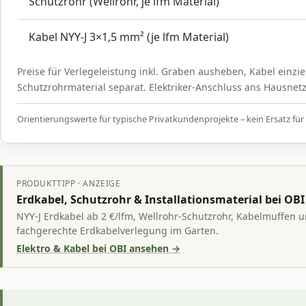
Schutzrohr (Wellrohr, je lfm Material)
Kabel NYY-J 3×1,5 mm² (je lfm Material)
Preise für Verlegeleistung inkl. Graben ausheben, Kabel einz
Schutzrohrmaterial separat. Elektriker-Anschluss ans Hausnetz
Orientierungswerte für typische Privatkundenprojekte – kein Ersatz für 
PRODUKTTIPP · ANZEIGE
Erdkabel, Schutzrohr & Installationsmaterial bei OBI
NYY-J Erdkabel ab 2 €/lfm, Wellrohr-Schutzrohr, Kabelmuffen 
fachgerechte Erdkabelverlegung im Garten.
Elektro & Kabel bei OBI ansehen →