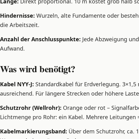
Länge:
Direkt proportional. 10 m kostet grob halb so
Hindernisse:
Wurzeln, alte Fundamente oder besteh
die Arbeitszeit.
Anzahl der Anschlusspunkte:
Jede Abzweigung und j
Aufwand.
Was wird benötigt?
Kabel NYY-J:
Standardkabel für Erdverlegung. 3×1,5 
ausreichend. Für längere Strecken oder höhere Last
Schutzrohr (Wellrohr):
Orange oder rot – Signalfarb
Lichtmenge pro Rohr: ein Kabel. Mehrere Leitungen 
Kabelmarkierungsband:
Über dem Schutzrohr, ca. 1