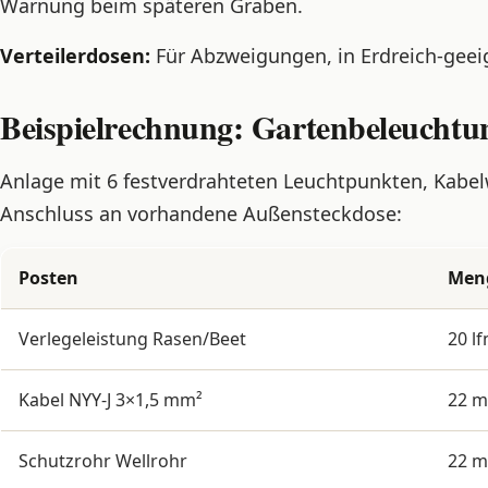
Warnung beim späteren Graben.
Verteilerdosen:
Für Abzweigungen, in Erdreich-geei
Beispielrechnung: Gartenbeleuchtu
Anlage mit 6 festverdrahteten Leuchtpunkten, Kabe
Anschluss an vorhandene Außensteckdose:
Posten
Men
Verlegeleistung Rasen/Beet
20 l
Kabel NYY-J 3×1,5 mm²
22 m 
Schutzrohr Wellrohr
22 m