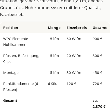
Situation: gerader Sichtschutz, Höhe 1,80 m, ebenes
Grundstück, Hohlkammersystem mittlerer Qualität,
Fachbetrieb.
Position
Menge
Einzelpreis
Gesamt
WPC-Elemente
15 lfm
60 €/lfm
900 €
Hohlkammer
Pfosten, Befestigung,
15 lfm
20 €/lfm
300 €
Clips
Montage
15 lfm
30 €/lfm
450 €
Punktfundamente (6
6 Stk.
120 €
720 €
Pfosten)
Gesamt
ca.
2.370 €