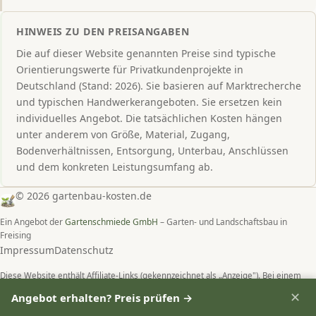
HINWEIS ZU DEN PREISANGABEN
Die auf dieser Website genannten Preise sind typische
Orientierungswerte für Privatkundenprojekte in
Deutschland (Stand: 2026). Sie basieren auf Marktrecherche
und typischen Handwerkerangeboten. Sie ersetzen kein
individuelles Angebot. Die tatsächlichen Kosten hängen
unter anderem von Größe, Material, Zugang,
Bodenverhältnissen, Entsorgung, Unterbau, Anschlüssen
und dem konkreten Leistungsumfang ab.
© 2026 gartenbau-kosten.de
Ein Angebot der
Gartenschmiede GmbH
– Garten- und Landschaftsbau in
Freising
Impressum
Datenschutz
Diese Website enthält Affiliate-Links (gekennzeichnet als „Anzeige"). Bei einem
Kauf über diese Links erhalten wir eine Provision – für Sie entstehen keine
Angebot erhalten? Preis prüfen →
✕
Mehrkosten.