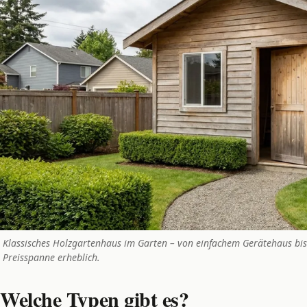
Klassisches Holzgartenhaus im Garten – von einfachem Gerätehaus bis
Preisspanne erheblich.
Welche Typen gibt es?