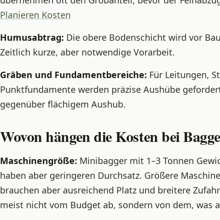
übernehmen oft den Grobanteil, bevor der Feinabzug
Planieren Kosten
Humusabtrag:
Die obere Bodenschicht wird vor Baua
Zeitlich kurze, aber notwendige Vorarbeit.
Gräben und Fundamentbereiche:
Für Leitungen, S
Punktfundamente werden präzise Aushübe gefordert
gegenüber flächigem Aushub.
Wovon hängen die Kosten bei Bagge
Maschinengröße:
Minibagger mit 1–3 Tonnen Gewich
haben aber geringeren Durchsatz. Größere Maschinen
brauchen aber ausreichend Platz und breitere Zufah
meist nicht vom Budget ab, sondern von dem, was au